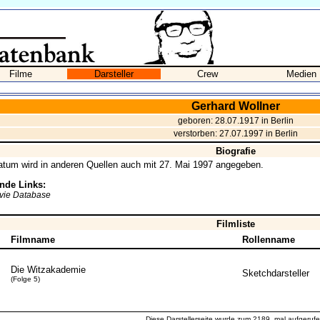
Filme
Darsteller
Crew
Medien
Gerhard Wollner
geboren: 28.07.1917 in Berlin
verstorben: 27.07.1997 in Berlin
Biografie
tum wird in anderen Quellen auch mit 27. Mai 1997 angegeben.
nde Links:
ovie Database
Filmliste
Filmname
Rollenname
Die Witzakademie
Sketchdarsteller
(Folge 5)
Diese Darstellerseite wurde zum 2189. mal aufgerufe