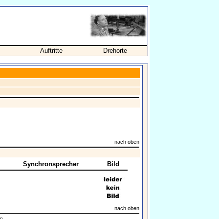
Auftritte
Drehorte
nach oben
Synchronsprecher
Bild
nach oben
n.