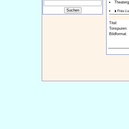
Theaterg
Frau L
Titel:
Tonspuren:
Bildformat: