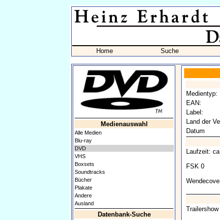
Home
Suche
Medientyp:
EAN:
Label:
Land der Ve
Medienauswahl
Datum
Alle Medien
Blu-ray
DVD
Laufzeit: c
VHS
Boxsets
FSK 0
Soundtracks
Bücher
Wendecover
Plakate
Andere
Ausland
Trailershow
Datenbank-Suche