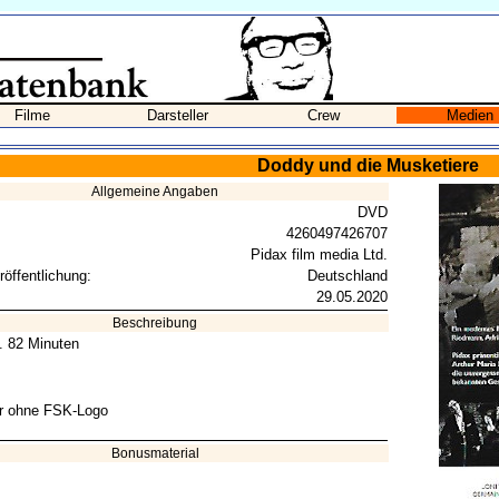
Filme
Darsteller
Crew
Medien
Doddy und die Musketiere
Allgemeine Angaben
DVD
4260497426707
Pidax film media Ltd.
röffentlichung:
Deutschland
29.05.2020
Beschreibung
a. 82 Minuten
 ohne FSK-Logo
Bonusmaterial