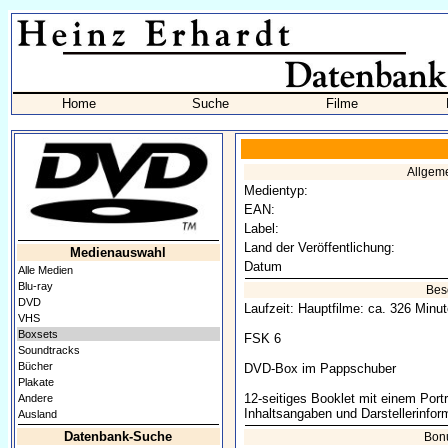
Home
Suche
Filme
Allgem
Medientyp:
EAN:
Label:
Land der Veröffentlichung:
Medienauswahl
Datum
Alle Medien
Blu-ray
Bes
DVD
Laufzeit: Hauptfilme: ca. 326 Minu
VHS
Boxsets
FSK 6
Soundtracks
Bücher
DVD-Box im Pappschuber
Plakate
12-seitiges Booklet mit einem Port
Andere
Inhaltsangaben und Darstellerinfor
Ausland
Datenbank-Suche
Bon