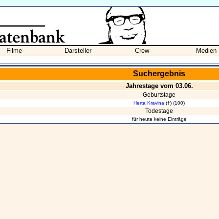
Filme
Darsteller
Crew
Medien
Suchergebnis
Jahrestage vom 03.06.
Geburtstage
Herta Kravina
(†) (100)
Todestage
für heute keine Einträge