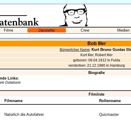
Filme
Darsteller
Crew
Medien
Bob Iller
Kurt Bruno Gustav Ill
Bürgerlicher Name
:
Kurt Iller, Robert Iller
geboren: 09.04.1912 in Fulda
verstorben: 21.12.1980 in Hamburg
Biografie
nde Links:
ovie Database
Filmliste
Filmname
Rollenname
Natürlich die Autofahrer
Quizmaster