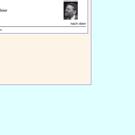
Meier
nach oben
n.