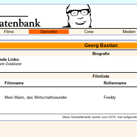
Filme
Darsteller
Crew
Medien
Georg Bastian
Biografie
nde Links:
ovie Database
Filmliste
Filmname
Rollenname
Mein Mann, das Wirtschaftswunder
Freddy
Diese Darstellerseite wurde zum 2376. mal aufgerufe