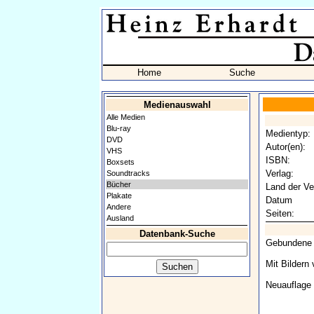
Home
Suche
Medienauswahl
Alle Medien
Blu-ray
Medientyp:
DVD
Autor(en):
VHS
ISBN:
Boxsets
Verlag:
Soundtracks
Bücher
Land der Ve
Plakate
Datum
Andere
Seiten:
Ausland
Datenbank-Suche
Gebundene
Mit Bildern
Neuauflage