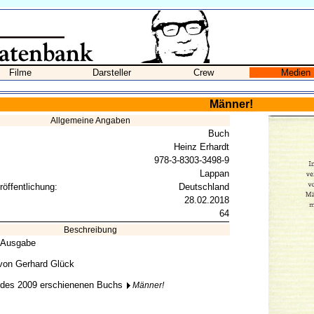
Filme
Darsteller
Crew
Medien
Männer!
Allgemeine Angaben
Buch
Heinz Erhardt
978-3-8303-3498-9
Lappan
röffentlichung:
Deutschland
28.02.2018
64
Beschreibung
 Ausgabe
 von Gerhard Glück
 des 2009 erschienenen Buchs
Männer!