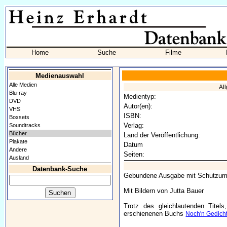
Home
Suche
Filme
Medienauswahl
Alle Medien
Al
Blu-ray
Medientyp:
DVD
Autor(en):
VHS
ISBN:
Boxsets
Verlag:
Soundtracks
Bücher
Land der Veröffentlichung:
Plakate
Datum
Andere
Seiten:
Ausland
Datenbank-Suche
Gebundene Ausgabe mit Schutzum
Mit Bildern von Jutta Bauer
Trotz des gleichlautenden Titel
erschienenen Buchs
Noch'n Gedich