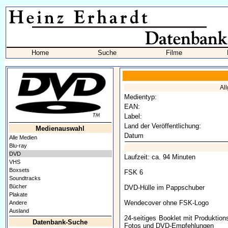
Home
Suche
Filme
Al
Medientyp:
EAN:
Label:
Land der Veröffentlichung:
Medienauswahl
Datum
Alle Medien
Blu-ray
DVD
Laufzeit: ca. 94 Minuten
VHS
Boxsets
FSK 6
Soundtracks
Bücher
DVD-Hülle im Pappschuber
Plakate
Wendecover ohne FSK-Logo
Andere
Ausland
24-seitiges Booklet mit Produktion
Datenbank-Suche
Fotos und DVD-Empfehlungen