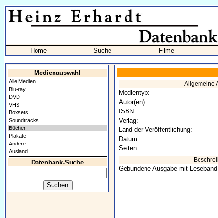
Home
Suche
Filme
Medienauswahl
Alle Medien
Allgemeine
Blu-ray
Medientyp:
DVD
Autor(en):
VHS
ISBN:
Boxsets
Verlag:
Soundtracks
Bücher
Land der Veröffentlichung:
Plakate
Datum
Andere
Seiten:
Ausland
Beschre
Datenbank-Suche
Gebundene Ausgabe mit Leseband