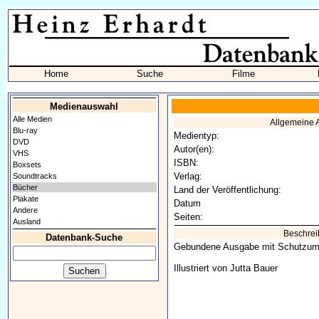
Home
Suche
Filme
Medienauswahl
Alle Medien
Allgemeine
Blu-ray
Medientyp:
DVD
Autor(en):
VHS
ISBN:
Boxsets
Verlag:
Soundtracks
Bücher
Land der Veröffentlichung:
Plakate
Datum
Andere
Seiten:
Ausland
Beschre
Datenbank-Suche
Gebundene Ausgabe mit Schutzum
Illustriert von Jutta Bauer