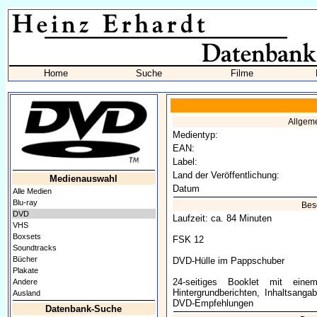
Home
Suche
Filme
Allgem
Medientyp:
EAN:
Label:
Land der Veröffentlichung:
Medienauswahl
Datum
Alle Medien
Blu-ray
Bes
DVD
Laufzeit: ca. 84 Minuten
VHS
Boxsets
FSK 12
Soundtracks
Bücher
DVD-Hülle im Pappschuber
Plakate
24-seitiges Booklet mit eine
Andere
Hintergrundberichten, Inhaltsang
Ausland
DVD-Empfehlungen
Datenbank-Suche