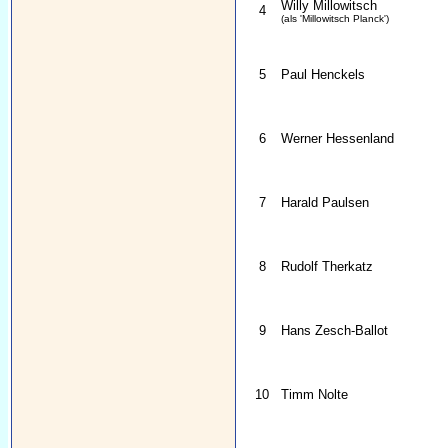
Willy Millowitsch
4
(als 'Millowitsch Planck')
5
Paul Henckels
6
Werner Hessenland
7
Harald Paulsen
8
Rudolf Therkatz
9
Hans Zesch-Ballot
10
Timm Nolte