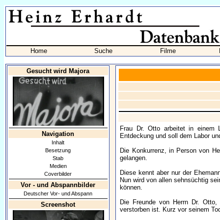
Home
Suche
Filme
Gesucht wird Majora
Frau Dr. Otto arbeitet in einem
Navigation
Entdeckung und soll dem Labor und 
Inhalt
Die Konkurrenz, in Person von He
Besetzung
gelangen.
Stab
Medien
Diese kennt aber nur der Ehemann 
Coverbilder
Nun wird von allen sehnsüchtig se
Vor - und Abspannbilder
können.
Deutscher Vor- und Abspann
Die Freunde von Herrn Dr. Otto, 
Screenshot
verstorben ist. Kurz vor seinem Tod