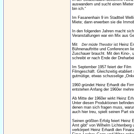
auswandern und sucht einen Mieter f
bin ich.“
Im Fasanenhain 9 im Stadtteil Welli
Miete; dann erwerben sie die Immobi
In den folgenden Jahren macht sic
Veranstaltungen war ein Mix aus G
Mit
ist Heinz E
Der müde Theodor
Bühnenauftritte und Conferencen li
Zuschauer braucht. Mit den Kino-, 
schreibt er nach Ende der Dreharbe
Im September 1957 feiert der Film
Filmgeschäft. Gleichzeitig etablier
gutmütige, etwas schusselige „Onk
1960 gründet Heinz Erhardt die Firm
entstehen Anfang der 1960er mehrere
Ab Mitte der 1960er wirkt Heinz Er
Unter diesen Produktionen befinde
denen man sich fragen muss, warum H
auch hier treu, spielt seinen Part 
Seinen größten Erfolg feiert Hein
Amt gibt“ von Wilhelm Lichtenberg 
verkörpert Heinz Erhardt den Finanz