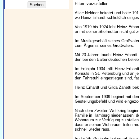
Eltern vorzustellen.
Alice Neldner heiratet und holte 1
wo Heinz Erhardt schließlich einges
Von 1919 bis 1924 lebt Heinz Erhardt
er mit seiner Stiefmutter nicht gut 
Im Musikgeschäft seines Großvaters 
zum Ärgernis seines Großvaters.
Mit 20 Jahren taucht Heinz Erhardt t
den bei den Baltendeutschen belieb
Im Frühjahr 1934 trifft Heinz Erhard
Konsuls in St. Petersburg und an j
den Fahrstuhl eingestiegen sind, fa
Heinz Erhardt und Gilda Zanetti bek
Im September 1939 beginnt mit dem 
Gestellungsbefehl und wird eingezog
Nach dem Zweiten Weltkrieg beginn
Familie in Hamburg niederlassen, d
Wohnraum zur Verfügung zu stellen.
dass er seinen Wohnraum teilen muss
schnell wieder raus.
In der Straßenbahn bekommt Heinz 