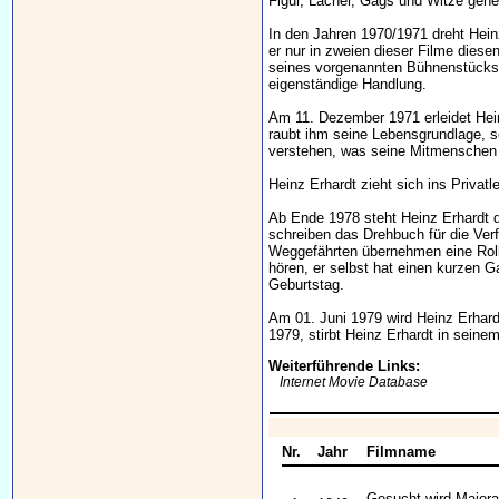
Figur, Lacher, Gags und Witze gehe
In den Jahren 1970/1971 dreht Hein
er nur in zweien dieser Filme diese
seines vorgenannten Bühnenstück
eigenständige Handlung.
Am 11. Dezember 1971 erleidet Heinz
raubt ihm seine Lebensgrundlage, s
verstehen, was seine Mitmenschen 
Heinz Erhardt zieht sich ins Privatl
Ab Ende 1978 steht Heinz Erhardt 
schreiben das Drehbuch für die Ver
Weggefährten übernehmen eine Roll
hören, er selbst hat einen kurzen 
Geburtstag.
Am 01. Juni 1979 wird Heinz Erhard
1979, stirbt Heinz Erhardt in seine
Weiterführende Links:
Internet Movie Database
Nr.
Jahr
Filmname
Gesucht wird Majora