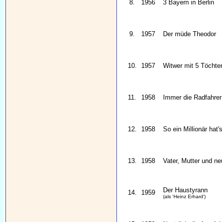
8.
1956
3 Bayern in Berlin
9.
1957
Der müde Theodor
10.
1957
Witwer mit 5 Töchte
11.
1958
Immer die Radfahrer
12.
1958
So ein Millionär hat
13.
1958
Vater, Mutter und ne
Der Haustyrann
14.
1959
(als 'Heinz Erhard')