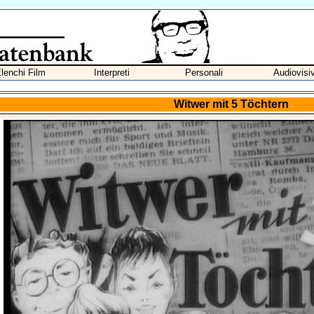
lenchi Film
Interpreti
Personali
Audiovisiv
Witwer mit 5 Töchtern