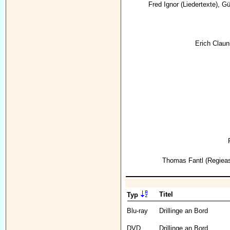
Fred Ignor
(Liedertexte),
Gü
Erich Claun
Thomas Fantl
(Regieas
Titel
Typ
Blu-ray
Drillinge an Bord
DVD
Drillinge an Bord