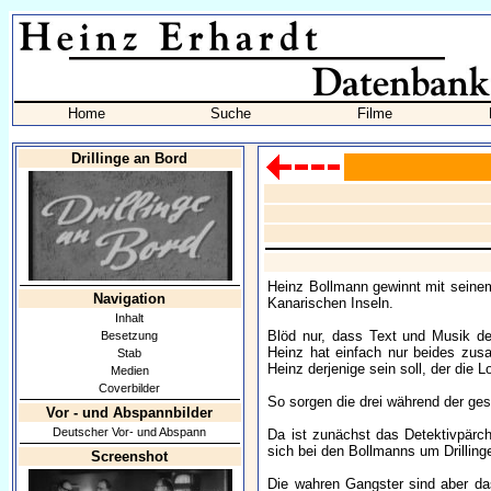
Home
Suche
Filme
Drillinge an Bord
Heinz Bollmann gewinnt mit seinem
Navigation
Kanarischen Inseln.
Inhalt
Blöd nur, dass Text und Musik de
Besetzung
Heinz hat einfach nur beides zusa
Stab
Heinz derjenige sein soll, der die 
Medien
Coverbilder
So sorgen die drei während der ges
Vor - und Abspannbilder
Deutscher Vor- und Abspann
Da ist zunächst das Detektivpärch
sich bei den Bollmanns um Drillinge
Screenshot
Die wahren Gangster sind aber da