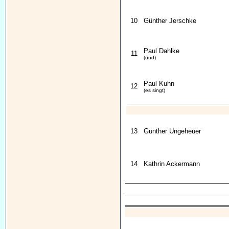
10
Günther Jerschke
Paul Dahlke
11
(und)
Paul Kuhn
12
(es singt)
13
Günther Ungeheuer
14
Kathrin Ackermann