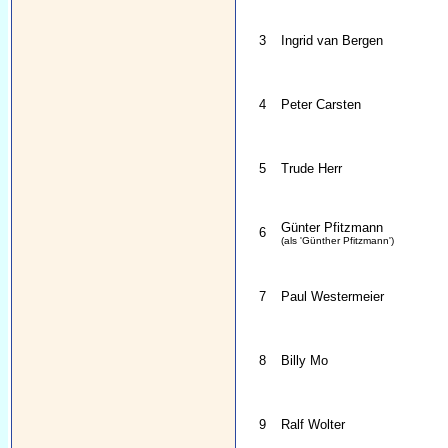
3
Ingrid van Bergen
4
Peter Carsten
5
Trude Herr
Günter Pfitzmann
6
(als 'Günther Pfitzmann')
7
Paul Westermeier
8
Billy Mo
9
Ralf Wolter