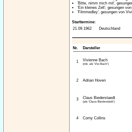
'Bitte, nimm mich mit', gesunge
'Ein kleines Zelt', gesungen von
'Filmmedley', gesungen von Viv
Starttermine:
21.09.1962
Deutschland
Nr.
Darsteller
Vivienne Bach
1
(mit, als 'Vivi Bach')
2
Adrian Hoven
Claus Biederstaedt
3
(als 'Claus Biederstädt')
4
Corny Collins