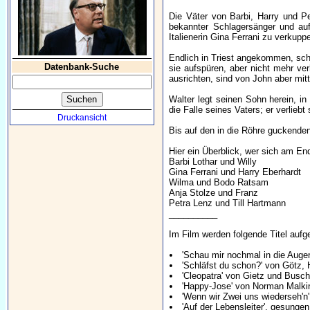
Die Väter von Barbi, Harry und P
bekannter Schlagersänger und auf
Italienerin Gina Ferrani zu verkuppe
Endlich in Triest angekommen, schl
Datenbank-Suche
sie aufspüren, aber nicht mehr ver
ausrichten, sind von John aber mitt
Walter legt seinen Sohn herein, in
die Falle seines Vaters; er verliebt 
Druckansicht
Bis auf den in die Röhre guckend
Hier ein Überblick, wer sich am En
Barbi Lothar und Willy
Gina Ferrani und Harry Eberhardt
Wilma und Bodo Ratsam
Anja Stolze und Franz
Petra Lenz und Till Hartmann
__________
Im Film werden folgende Titel aufge
'Schau mir nochmal in die Aug
'Schläfst du schon?' von Götz,
'Cleopatra' von Gietz und Busc
'Happy-Jose' von Norman Malki
'Wenn wir Zwei uns wiederseh'n
'Auf der Lebensleiter', gesunge