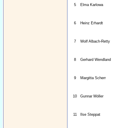
5
Elma Karlowa
6
Heinz Erhardt
7
Wolf Albach-Retty
8
Gerhard Wendland
9
Margitta Scherr
10
Gunnar Möller
11
Ilse Steppat