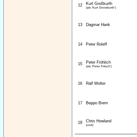
Kurt Großkurth
12
(als 'Kurt Grosskurth')
13
Dagmar Hank
14
Peter Roleff
Peter Fröhlich
15
(als 'Peter Fritsch')
16
Ralf Wolter
17
Beppo Brem
Chris Howland
18
(und)