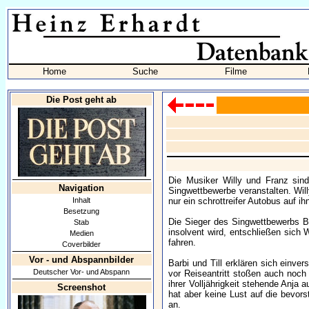
Home
Suche
Filme
Die Post geht ab
Die Musiker Willy und Franz sin
Navigation
Singwettbewerbe veranstalten. Wil
Inhalt
nur ein schrottreifer Autobus auf ih
Besetzung
Die Sieger des Singwettbewerbs Ba
Stab
insolvent wird, entschließen sich 
Medien
fahren.
Coverbilder
Vor - und Abspannbilder
Barbi und Till erklären sich einv
Deutscher Vor- und Abspann
vor Reiseantritt stoßen auch noc
ihrer Volljährigkeit stehende Anja 
Screenshot
hat aber keine Lust auf die bevor
an.