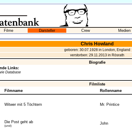
Filme
Darsteller
Crew
Medien
Chris Howland
geboren: 30.07.1928 in London, England
verstorben: 29.11.2013 in Rösrath
Biografie
nde Links:
ovie Database
Filmliste
Filmname
Rollenname
Witwer mit 5 Töchtern
Mr. Printice
Die Post geht ab
John
(und)