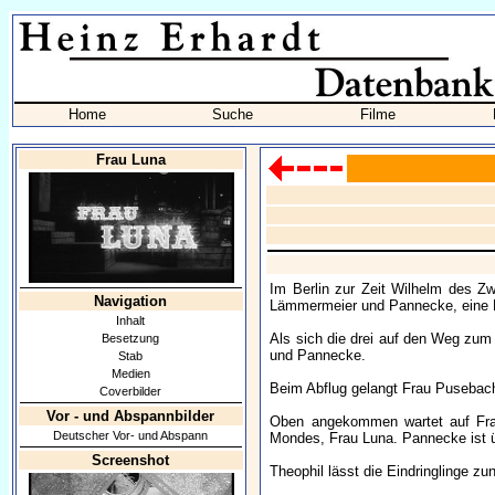
Home
Suche
Filme
Frau Luna
Im Berlin zur Zeit Wilhelm des Z
Navigation
Lämmermeier und Pannecke, eine
Inhalt
Als sich die drei auf den Weg zu
Besetzung
und Pannecke.
Stab
Medien
Beim Abflug gelangt Frau Pusebach 
Coverbilder
Vor - und Abspannbilder
Oben angekommen wartet auf Frau
Deutscher Vor- und Abspann
Mondes, Frau Luna. Pannecke ist üb
Screenshot
Theophil lässt die Eindringlinge z