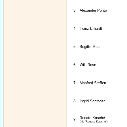
3
Alexander Ponto
4
Heinz Erhardt
5
Brigitte Mira
6
Willi Rose
7
Manfred Steffen
8
Ingrid Schröder
Renate Kasché
9
(als 'Renate Kasche')