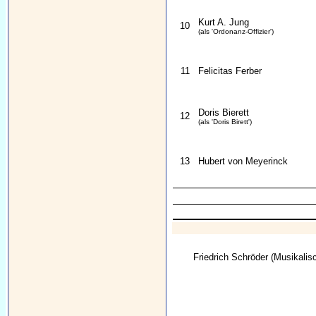
Kurt A. Jung
10
(als 'Ordonanz-Offizier')
11
Felicitas Ferber
Doris Bierett
12
(als 'Doris Birett')
13
Hubert von Meyerinck
Friedrich Schröder
(Musikalisc