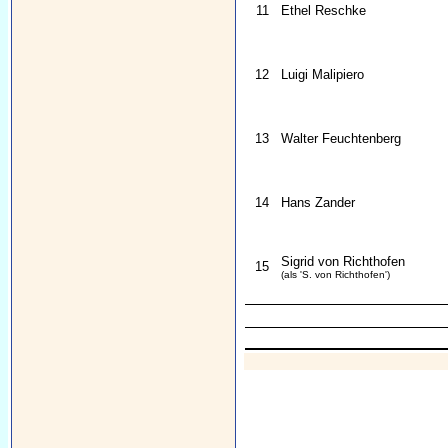
11
Ethel Reschke
12
Luigi Malipiero
13
Walter Feuchtenberg
14
Hans Zander
Sigrid von Richthofen
15
(als 'S. von Richthofen')