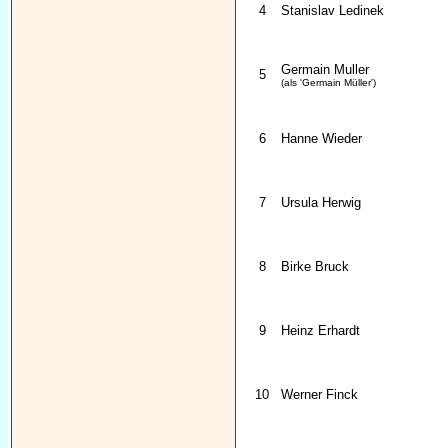
4
Stanislav Ledinek
Germain Muller
5
(als 'Germain Müller')
6
Hanne Wieder
7
Ursula Herwig
8
Birke Bruck
9
Heinz Erhardt
10
Werner Finck