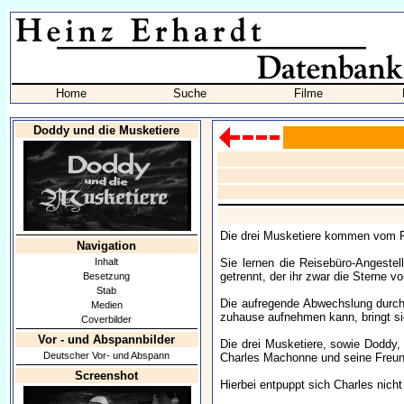
Home
Suche
Filme
Doddy und die Musketiere
Die drei Musketiere kommen vom R
Navigation
Inhalt
Sie lernen die Reisebüro-Angeste
getrennt, der ihr zwar die Sterne v
Besetzung
Stab
Die aufregende Abwechslung durch 
Medien
zuhause aufnehmen kann, bringt sie 
Coverbilder
Vor - und Abspannbilder
Die drei Musketiere, sowie Doddy, 
Deutscher Vor- und Abspann
Charles Machonne und seine Freund
Screenshot
Hierbei entpuppt sich Charles nich