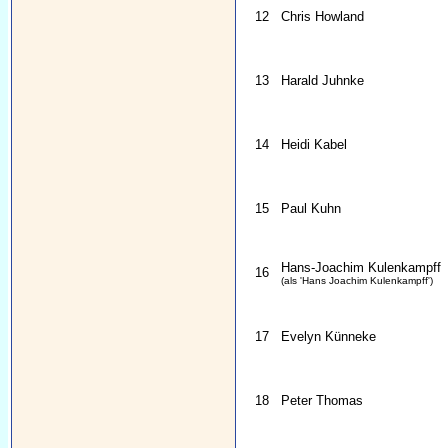
12
Chris Howland
13
Harald Juhnke
14
Heidi Kabel
15
Paul Kuhn
Hans-Joachim Kulenkampff
16
(als 'Hans Joachim Kulenkampff')
17
Evelyn Künneke
18
Peter Thomas