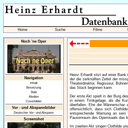
Home
Suche
Filme
Noch 'ne Oper
Heinz Erhardt sitzt auf einer Bank
Navigation
der die zerknüllten Zettel der mi
Inhalt
Theaterdirektor, Regisseur, Bühnen
das Stück beginnen kann.
Besetzung
Stab
Der erste Akt spielt in der Burg d
Medien
in einem Trinkgelage, als die Ku
Coverbilder
überfallen. Ehe die Männerschar a
Vor - und Abspannbilder
offensichtlich, dass sich Clothil
Deutscher Vor- und Abspann
entsprechende Warnung an sein We
Pausenraum des Opernsaals das b
Screenshot
Im zweiten Akt singen Clothilde und