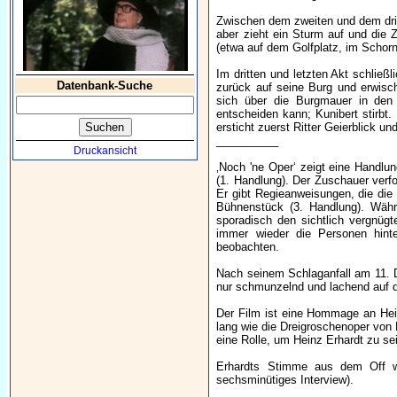
Zwischen dem zweiten und dem drit
aber zieht ein Sturm auf und die 
(etwa auf dem Golfplatz, im Schorn
Im dritten und letzten Akt schlie
Datenbank-Suche
zurück auf seine Burg und erwischt 
sich über die Burgmauer in den s
entscheiden kann; Kunibert stirbt
ersticht zuerst Ritter Geierblick u
__________
Druckansicht
‚Noch 'ne Oper‘ zeigt eine Handlun
(1. Handlung). Der Zuschauer verf
Er gibt Regieanweisungen, die die
Bühnenstück (3. Handlung). Wäh
sporadisch den sichtlich vergnüg
immer wieder die Personen hint
beobachten.
Nach seinem Schlaganfall am 11. 
nur schmunzelnd und lachend auf d
Der Film ist eine Hommage an Hein
lang wie die Dreigroschenoper von
eine Rolle, um Heinz Erhardt zu se
Erhardts Stimme aus dem Off wu
sechsminütiges Interview).