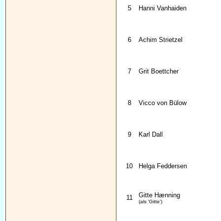
5
Hanni Vanhaiden
6
Achim Strietzel
7
Grit Boettcher
8
Vicco von Bülow
9
Karl Dall
10
Helga Feddersen
Gitte Hænning
11
(als 'Gitte')