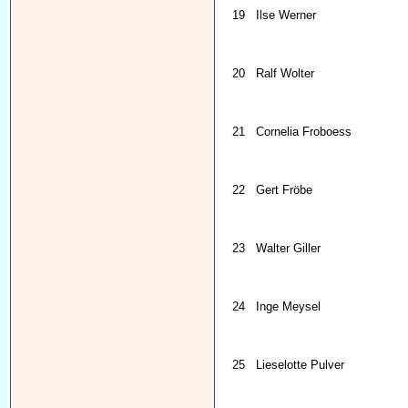
19
Ilse Werner
20
Ralf Wolter
21
Cornelia Froboess
22
Gert Fröbe
23
Walter Giller
24
Inge Meysel
25
Lieselotte Pulver