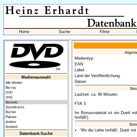
Home
Suche
Filme
Allgem
Medientyp:
EAN:
Label:
Land der Veröffentlichung:
Medienauswahl
Datum
Alle Medien
Blu-ray
Bes
DVD
Laufzeit: ca. 96 Minuten
VHS
Boxsets
FSK 0
Soundtracks
Bücher
Im Bonusmaterial ist ein Duett m
Plakate
hinfällt').
Andere
Bon
Ausland
'Wo die Liebe hinfällt', Duett m
Datenbank-Suche