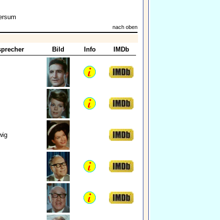
versum
nach oben
precher
Bild
Info
IMDb
wig