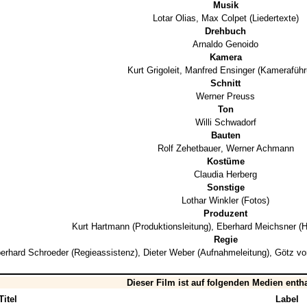
Musik
Lotar Olias
,
Max Colpet
(Liedertexte)
Drehbuch
Arnaldo Genoido
Kamera
Kurt Grigoleit
,
Manfred Ensinger
(Kameraführ
Schnitt
Werner Preuss
Ton
Willi Schwadorf
Bauten
Rolf Zehetbauer
,
Werner Achmann
Kostüme
Claudia Herberg
Sonstige
Lothar Winkler
(Fotos)
Produzent
Kurt Hartmann
(Produktionsleitung),
Eberhard Meichsner
(H
Regie
erhard Schroeder
(Regieassistenz),
Dieter Weber
(Aufnahmeleitung),
Götz vo
Dieser Film ist auf folgenden Medien enth
Titel
Label