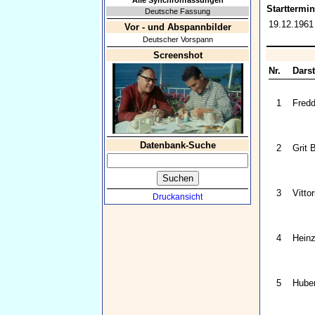
Alle Synchronfassungen
Starttermin
Deutsche Fassung
19.12.1961
Vor - und Abspannbilder
Deutscher Vorspann
Screenshot
Nr.
Darst
1
Fredd
Datenbank-Suche
2
Grit 
3
Vitto
Druckansicht
4
Heinz
5
Huber