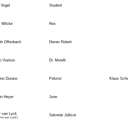
 Vogel
Student
 Wilcke
Rex
ph Offenbach
Diener Robert
o Viarisio
Dr. Morelli
ino Durano
Polizist
Klaus Sch
in Heyer
June
 van Lyck
Sekretär Jellicot
enri van Lyck')