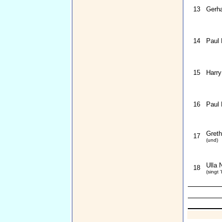
13
Gerha
14
Paul
15
Harry
16
Paul 
Greth
17
(und)
Ulla 
18
(singt '