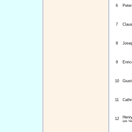
6
Peter
7
Claus
8
Jose
9
Enric
10
Giust
11
Cathr
Henry
12
(als 'H