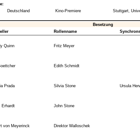
e:
Deutschland
Kino-Premiere
Stuttgart, Uni
Besetzung
eller
Rollenname
Synchrons
y Quinn
Fritz Meyer
Boettcher
Edith Schmidt
ria Prada
Silvia Stone
Ursula Her
 Erhardt
John Stone
t von Meyerinck
Direktor Walloschek