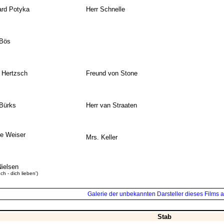
rd Potyka
Herr Schnelle
 Bös
 Hertzsch
Freund von Stone
Bürks
Herr van Straaten
e Weiser
Mrs. Keller
Nielsen
Ich - dich lieben')
Galerie der unbekannten Darsteller dieses Films a
Stab