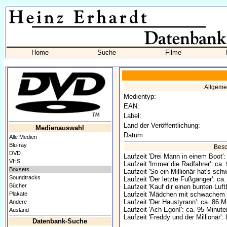
Home
Suche
Filme
Allgeme
Medientyp:
EAN:
Label:
Land der Veröffentlichung:
Medienauswahl
Datum
Alle Medien
Blu-ray
Besc
DVD
Laufzeit 'Drei Mann in einem Boot'
VHS
Laufzeit 'Immer die Radfahrer': ca.
Boxsets
Laufzeit 'So ein Millionär hat's sch
Soundtracks
Laufzeit 'Der letzte Fußgänger': ca
Bücher
Laufzeit 'Kauf dir einen bunten Luft
Plakate
Laufzeit 'Mädchen mit schwachem 
Laufzeit 'Der Haustyrann': ca. 86 M
Andere
Laufzeit 'Ach Egon!': ca. 95 Minute
Ausland
Laufzeit 'Freddy und der Millionär':
Datenbank-Suche