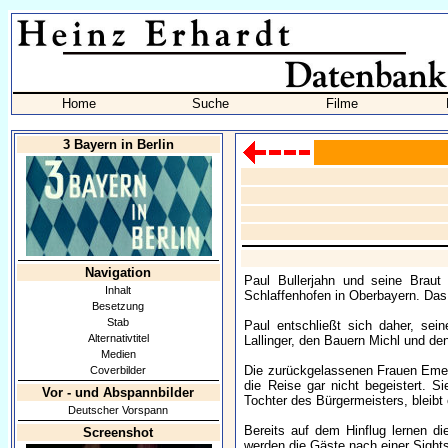
Home
Suche
Filme
3 Bayern in Berlin
Navigation
Paul Bullerjahn und seine Braut
Inhalt
Schlaffenhofen in Oberbayern. Das 
Besetzung
Stab
Paul entschließt sich daher, sei
Alternativtitel
Lallinger, den Bauern Michl und de
Medien
Die zurückgelassenen Frauen Emere
Coverbilder
die Reise gar nicht begeistert. S
Vor - und Abspannbilder
Tochter des Bürgermeisters, bleibt
Deutscher Vorspann
Bereits auf dem Hinflug lernen d
Screenshot
werden die Gäste nach einer Sights