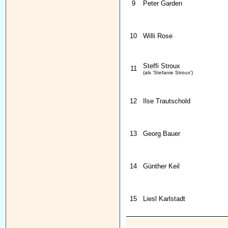
9
Peter Garden
10
Willi Rose
Steffi Stroux
11
(als 'Stefanie Stroux')
12
Ilse Trautschold
13
Georg Bauer
14
Günther Keil
15
Liesl Karlstadt