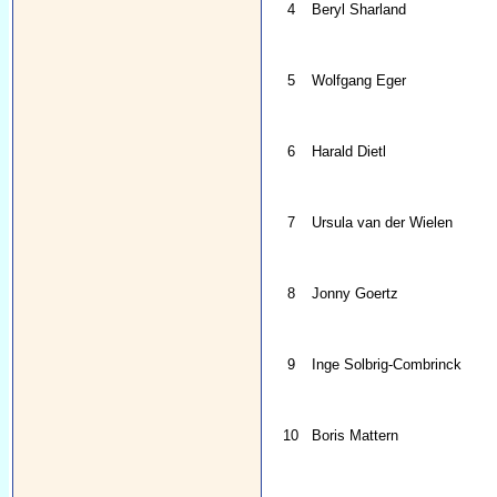
4
Beryl Sharland
5
Wolfgang Eger
6
Harald Dietl
7
Ursula van der Wielen
8
Jonny Goertz
9
Inge Solbrig-Combrinck
10
Boris Mattern