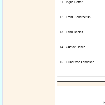
11
Ingrid Detter
12
Franz Schafheitlin
13
Edith Behleit
14
Gustav Haner
15
Ellinor von Landesen
N