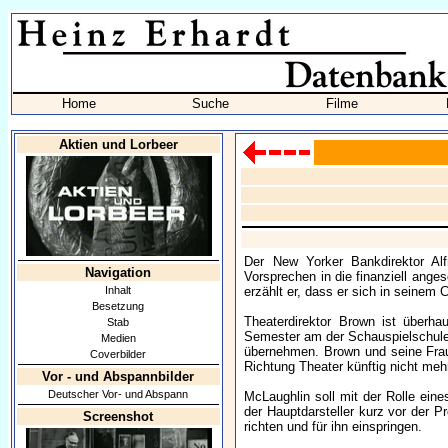
Home
Suche
Filme
Aktien und Lorbeer
Der New Yorker Bankdirektor Al
Navigation
Vorsprechen in die finanziell ang
Inhalt
erzählt er, dass er sich in seinem C
Besetzung
Theaterdirektor Brown ist überh
Stab
Semester am der Schauspielschule 
Medien
übernehmen. Brown und seine Frau s
Coverbilder
Richtung Theater künftig nicht meh
Vor - und Abspannbilder
Deutscher Vor- und Abspann
McLaughlin soll mit der Rolle ei
der Hauptdarsteller kurz vor der
Screenshot
richten und für ihn einspringen.