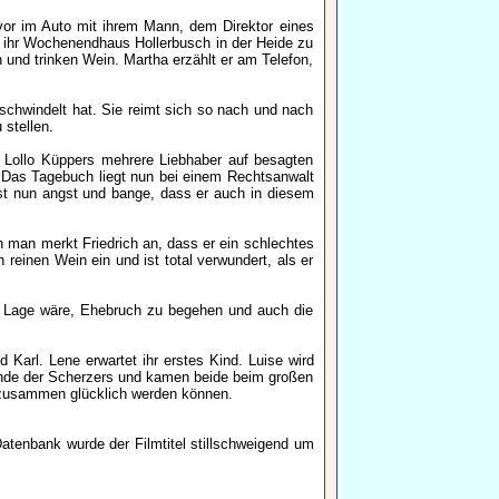
zuvor im Auto mit ihrem Mann, dem Direktor eines
in ihr Wochenendhaus Hollerbusch in der Heide zu
und trinken Wein. Martha erzählt er am Telefon,
schwindelt hat. Sie reimt sich so nach und nach
 stellen.
ss Lollo Küppers mehrere Liebhaber auf besagten
. Das Tagebuch liegt nun bei einem Rechtsanwalt
ist nun angst und bange, dass er auch in diesem
ch man merkt Friedrich an, dass er ein schlechtes
 reinen Wein ein und ist total verwundert, als er
der Lage wäre, Ehebruch zu begehen und auch die
arl. Lene erwartet ihr erstes Kind. Luise wird
Freunde der Scherzers und kamen beide beim großen
 zusammen glücklich werden können.
Datenbank wurde der Filmtitel stillschweigend um