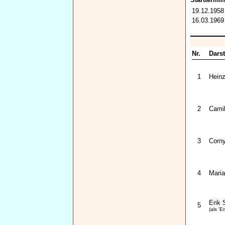
19.12.1958
16.03.1969
Nr.
Darst
1
Heinz
2
Camil
3
Corny
4
Maria
Erik
5
(als 'E