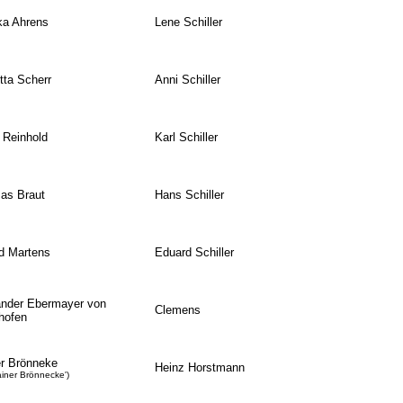
ka Ahrens
Lene Schiller
tta Scherr
Anni Schiller
 Reinhold
Karl Schiller
as Braut
Hans Schiller
d Martens
Eduard Schiller
ander Ebermayer von
Clemens
hofen
r Brönneke
Heinz Horstmann
ainer Brönnecke')