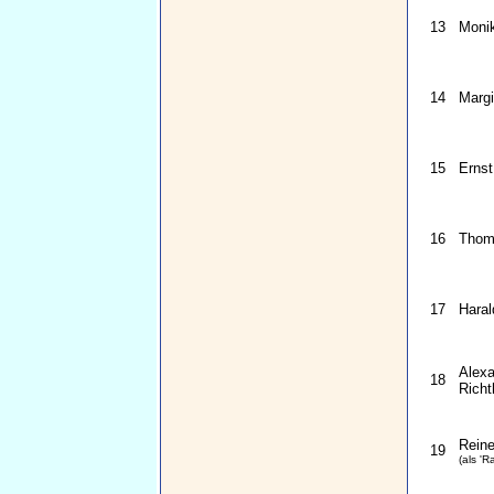
13
Moni
14
Margi
15
Ernst
16
Thom
17
Haral
Alex
18
Richt
Reine
19
(als 'R