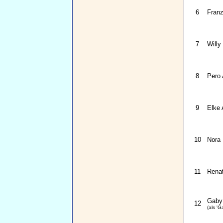
6
Franz
7
Willy
8
Pero 
9
Elke 
10
Nora 
11
Renat
Gaby 
12
(als 'G