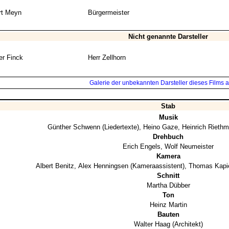
rt Meyn
Bürgermeister
Nicht genannte Darsteller
r Finck
Herr Zellhorn
Galerie der unbekannten Darsteller dieses Films a
Stab
Musik
Günther Schwenn
(Liedertexte),
Heino Gaze
,
Heinrich Riethm
Drehbuch
Erich Engels
,
Wolf Neumeister
Kamera
Albert Benitz
,
Alex Henningsen
(Kameraassistent),
Thomas Kapi
Schnitt
Martha Dübber
Ton
Heinz Martin
Bauten
Walter Haag
(Architekt)