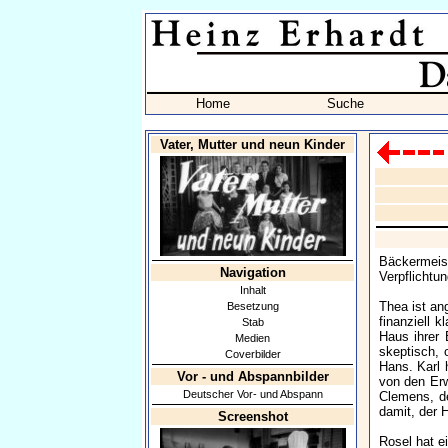
Home
Suche
Vater, Mutter und neun Kinder
Bäckermeis
Navigation
Verpflichtu
Inhalt
Thea ist an
Besetzung
finanziell 
Stab
Haus ihrer 
Medien
skeptisch, 
Coverbilder
Hans. Karl h
Vor - und Abspannbilder
von den Erw
Deutscher Vor- und Abspann
Clemens, de
damit, der 
Screenshot
Rosel hat ei