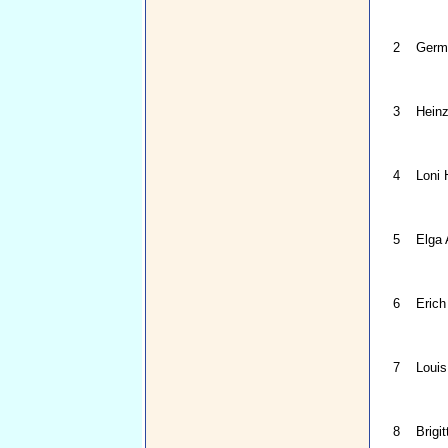
2
Germ
3
Heinz
4
Loni 
5
Elga 
6
Erich
7
Louis
8
Brigit