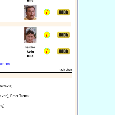
ufrufen
nach oben
ertexte)
e von),
Peter Trenck
ng)