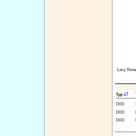
Lacy Ron
Typ
DVD
DVD
DVD