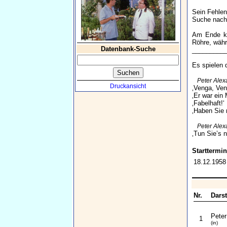
Sein Fehlen
Suche nach
Am Ende ko
Röhre, währ
Datenbank-Suche
_________
Es spielen 
Peter Ale
Druckansicht
‚Venga, Ven
‚Er war ein 
‚Fabelhaft!‘
‚Haben Sie 
Peter Ale
‚Tun Sie’s n
Starttermin
18.12.1958
Nr.
Darst
Peter
1
(in)