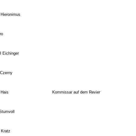
 Hieronimus
ro
l Eichinger
 Czerny
 Hais
Kommissar auf dem Revier
Stumvoll
 Kratz