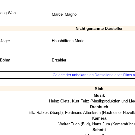
gang Wahl
Marcel Magnol
Nicht genannte Darsteller
 Jäger
Haushälterin Marie
 Böhm
Erzähler
Galerie der unbekannten Darsteller dieses Films a
Stab
Musik
Heinz Gietz
,
Kurt Feltz
(Musikproduktion und Lied
Drehbuch
Ella Ratzek
(Script),
Ferdinand Altenkirch
(Nach einer Novell
Kamera
Walter Tuch
(Bild),
Hans Jura
(Kameraführu
Schnitt