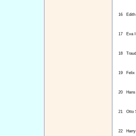
16
Edith
17
Eva I
18
Traud
19
Felix
20
Hans
21
Otto 
22
Harry