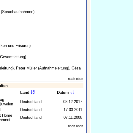
(Sprachaufnahmen)
ken und Frisuren)
Gesamtleitung)
leitung),
Peter Müller
(Aufnahmeleitung),
Géza
nach oben
alten
Land
Datum
lag
Deutschland
08.12.2017
juwelen
t
Deutschland
17.03.2011
lt Home
Deutschland
07.11.2008
inment
nach oben