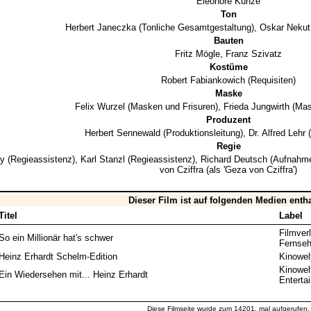
Eleonore Kunze
Ton
Herbert Janeczka
(Tonliche Gesamtgestaltung),
Oskar Nekut
Bauten
Fritz Mögle
,
Franz Szivatz
Kostüme
Robert Fabiankowich
(Requisiten)
Maske
Felix Wurzel
(Masken und Frisuren),
Frieda Jungwirth
(Mas
Produzent
Herbert Sennewald
(Produktionsleitung),
Dr. Alfred Lehr
(
Regie
ay
(Regieassistenz),
Karl Stanzl
(Regieassistenz),
Richard Deutsch
(Aufnahme
von Cziffra
(als 'Geza von Cziffra')
Dieser Film ist auf folgenden Medien enth
Titel
Label
Filmver
So ein Millionär hat's schwer
Fernseh
Heinz Erhardt Schelm-Edition
Kinowel
Kinowe
Ein Wiedersehen mit... Heinz Erhardt
Enterta
Diese Filmseite wurde zum 14201. mal aufgerufen.