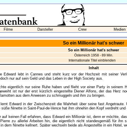
Filme
Darsteller
Crew
Medien
So ein Millionär hat's schwer
So ein Millionär hat's schwer
Österreich 1958 - 89 Min.
Internationale Titel einblenden
Inhalt
be Edward lebt in Cannes und steht kurz vor der Hochzeit mit seiner Verlo
edoch nur auf sein Geld und das Leben in der High Society aus.
te eigentlich nur seine Ruhe haben und flieht vor einer Party in seinem 
eweiht ist nur der erst kürzlich eingestellte Diener Alfons, der das Herz n
Klamotten aus dem Anwesen zu schmuggeln und ihm zu bringen.
lernt Edward in der Zwischenzeit die Wahrheit über seine fast Angetraute. Übe
e süße Ninette in Saint-Paul-de-Vence hat ihm ohnehin den Kopf verdreht und e
r auf keinen Fall erfahren, dass Edward ein Millionär ist, denn er möchte, das
 Pierre zu allerlei Arbeiten hin, die eigentlich nicht standesgemäß für ihn
 in dem Ninette kellnert. Später wechseln beide als Angestellte in ein Hotel, 