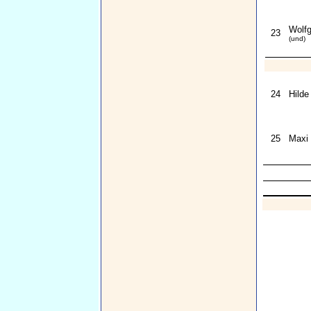
Wolf
23
(und)
24
Hilde
25
Maxi