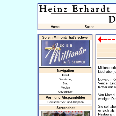
Home
Suche
So ein Millionär hat's schwer
Millionener
Navigation
Liebhaber j
Inhalt
Edward möch
Besetzung
Vence. Eing
Stab
Koffer mit 
Medien
Coverbilder
Von Marcel 
Vor - und Abspannbilder
weniger. Di
Deutscher Vor- und Abspann
Sie soll abe
Screenshot
er sich als
Restaurant,