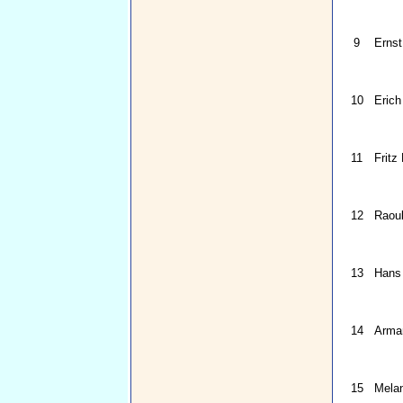
9
Ernst
10
Erich
11
Fritz
12
Raoul
13
Hans
14
Arma
15
Mela