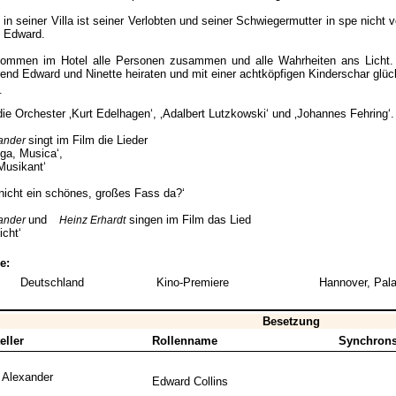
 in seiner Villa ist seiner Verlobten und seiner Schwiegermutter in spe nicht
 Edward.
mmen im Hotel alle Personen zusammen und alle Wahrheiten ans Licht. A
end Edward und Ninette heiraten und mit einer achtköpfigen Kinderschar glüc
_
die Orchester ‚Kurt Edelhagen‘, ‚Adalbert Lutzkowski‘ und ‚Johannes Fehring‘.
singt im Film die Lieder
xander
ga, Musica‘,
Musikant‘
nicht ein schönes, großes Fass da?‘
und
singen im Film das Lied
xander
Heinz Erhardt
icht‘
e:
Deutschland
Kino-Premiere
Hannover, Pala
Besetzung
eller
Rollenname
Synchrons
 Alexander
Edward Collins