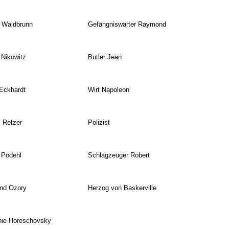
 Waldbrunn
Gefängniswärter Raymond
 Nikowitz
Butler Jean
 Eckhardt
Wirt Napoleon
 Retzer
Polizist
 Podehl
Schlagzeuger Robert
nd Ozory
Herzog von Baskerville
nie Horeschovsky