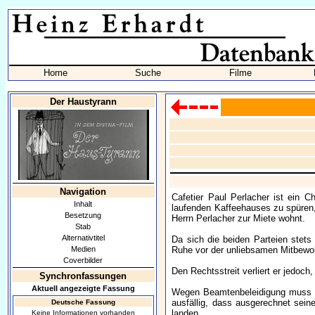
Home
Suche
Filme
Der Haustyrann
Navigation
Cafetier Paul Perlacher ist ein 
Inhalt
laufenden Kaffeehauses zu spüren
Besetzung
Herrn Perlacher zur Miete wohnt.
Stab
Alternativtitel
Da sich die beiden Parteien stets 
Medien
Ruhe vor der unliebsamen Mitbewo
Coverbilder
Den Rechtsstreit verliert er jedoch
Synchronfassungen
Aktuell angezeigte Fassung
Wegen Beamtenbeleidigung muss si
ausfällig, dass ausgerechnet sein
Deutsche Fassung
landen.
Keine Informationen vorhanden