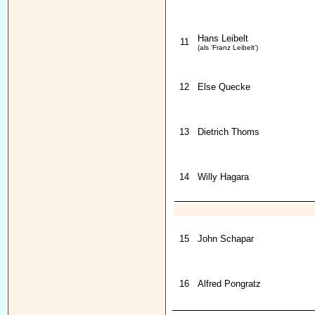
Hans Leibelt
11
(als 'Franz Leibelt')
12
Else Quecke
13
Dietrich Thoms
14
Willy Hagara
15
John Schapar
16
Alfred Pongratz