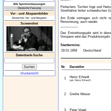
Alle Synchronfassungen
Perlachers Tochter Inge und Hartu
Deutsche Fassung
Streithähne hinter schwedischen 
Vor - und Abspannbilder
Am Ende vertragen sich nicht n
Deutscher Vor- und Abspann
Renovierung, auch wieder.
Screenshot
__________
Das Entstehungsjahr wird in dies
Vorspann wird das Produktionsjah
Starttermine:
29.01.1959
Deutschland
Datenbank-Suche
Nr.
Darsteller
Druckansicht
Heinz Erhardt
1
(als 'Heinz Erhard')
2
Grethe Weiser
3
Peter Vogel