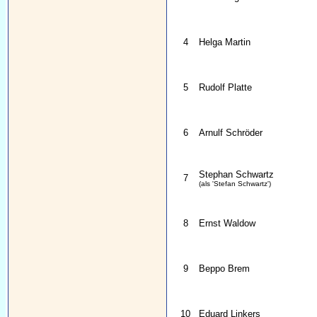
4
Helga Martin
5
Rudolf Platte
6
Arnulf Schröder
Stephan Schwartz
7
(als 'Stefan Schwartz')
8
Ernst Waldow
9
Beppo Brem
10
Eduard Linkers