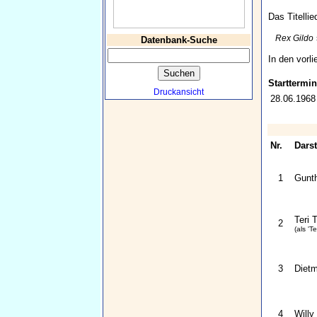
Das Titelli
Rex Gildo
Datenbank-Suche
In den vorl
Starttermin
Druckansicht
28.06.1968
Nr.
Darst
1
Gunth
Teri 
2
(als 'T
3
Dietm
4
Willy