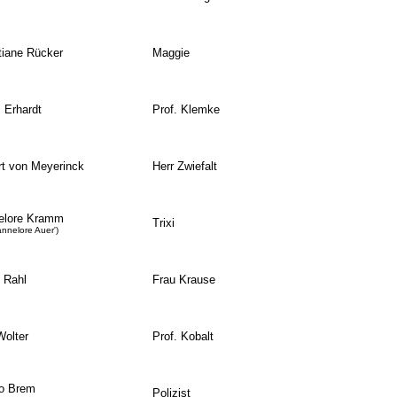
tiane Rücker
Maggie
 Erhardt
Prof. Klemke
t von Meyerinck
Herr Zwiefalt
elore Kramm
Trixi
annelore Auer')
 Rahl
Frau Krause
Wolter
Prof. Kobalt
o Brem
Polizist