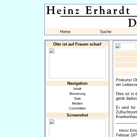
Home
Suche
Otto ist auf Frauen scharf
Prokurist O
Navigation
ein Liebesne
Inhalt
Dies ist in
Besetzung
gerät dadur
Stab
Medien
Er wird für
Coverbilder
Zufluchtsor
Screenshot
Krankenhaus
_________
Heinz Erha
Februar 1971