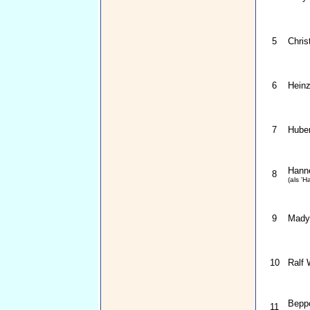
5
Chris
6
Heinz
7
Huber
Hann
8
(als 'H
9
Mady
10
Ralf 
Bepp
11