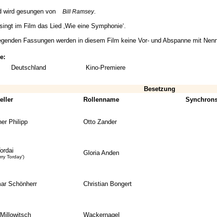
ed wird gesungen von
.
Bill Ramsey
singt im Film das Lied ‚Wie eine Symphonie‘.
iegenden Fassungen werden in diesem Film keine Vor- und Abspanne mit Nennu
e:
Deutschland
Kino-Premiere
Besetzung
eller
Rollenname
Synchrons
er Philipp
Otto Zander
Tordai
Gloria Anden
erry Torday')
ar Schönherr
Christian Bongert
 Millowitsch
Wackernagel