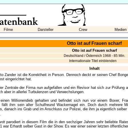
Filme
Darsteller
Crew
Medien
Otto ist auf Frauen scharf
Otto ist auf Frauen scharf
Deutschland / Österreich 1968 - 85 Min.
Internationale Titel einblenden
Inhalt
tto Zander ist die Korrektheit in Person. Dennoch deckt er seinen Chef Bonger
st eingerichtet hat.
 der Zentrale der Firma nun aufgefallen und ein Revisor hat sich zur Prüfung
ch aber in allerlei Turbulenzen und Verwechslungen.
 einen Millionendieb gehalten und befindet sich nun vor einem Boxer, Frau
t fällt ihm sein alter Schulfreund Wackernagel ein. Doch durch mehrere Mi
, danach ins Grab und im Anschluss zur Polizei, die ihm ja eigentlich selber 
_
parodiert in diesem Film die in den sechziger Jahren sehr beliebte Rat
rdt
 war Erhardt selber Gast in der Show. Es war einer seiner letzten öffentlichen 