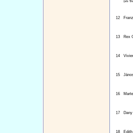
(als '
12
Fran
13
Rex G
14
Vivie
15
Jáno
16
Marte
17
Dany 
18
Edith