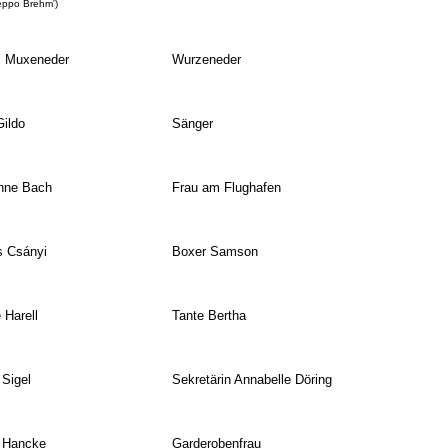
Beppo Brehm')
z Muxeneder
Wurzeneder
ildo
Sänger
nne Bach
Frau am Flughafen
s Csányi
Boxer Samson
 Harell
Tante Bertha
Sigel
Sekretärin Annabelle Döring
 Hancke
Garderobenfrau