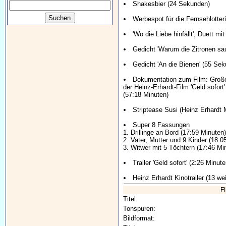
Shakesbier (24 Sekunden)
Werbespot für die Fernsehlotter
'Wo die Liebe hinfällt', Duett m
Gedicht 'Warum die Zitronen sau
Gedicht 'An die Bienen' (55 Se
Dokumentation zum Film: Große 
der Heinz-Erhardt-Film 'Geld sofor
(57:18 Minuten)
Striptease Susi (Heinz Erhardt 
Super 8 Fassungen
1. Drillinge an Bord (17:59 Minuten
2. Vater, Mutter und 9 Kinder (18:0
3. Witwer mit 5 Töchtern (17:46 Mi
Trailer 'Geld sofort' (2:26 Minute
Heinz Erhardt Kinotrailer (13 we
F
Titel:
Tonspuren:
Bildformat: