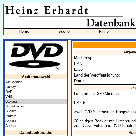
Home
Suche
Filme
Allgem
Medientyp:
EAN:
Label:
Land der Veröffentlichung:
Medienauswahl
Datum
Alle Medien
Blu-ray
Bes
DVD
Laufzeit: ca. 380 Minuten
VHS
Boxsets
FSK 6
Soundtracks
Bücher
Zwei DVD-Slimcase im Pappschub
Plakate
20-seitiges Booklet mit Hintergrun
Andere
zum Cast, Fotos und DVD-Empfeh
Ausland
Datenbank-Suche
Bon