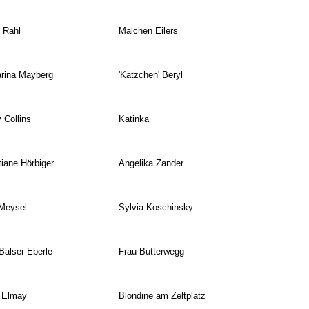
 Rahl
Malchen Eilers
rina Mayberg
'Kätzchen' Beryl
 Collins
Katinka
tiane Hörbiger
Angelika Zander
Meysel
Sylvia Koschinsky
Balser-Eberle
Frau Butterwegg
 Elmay
Blondine am Zeltplatz