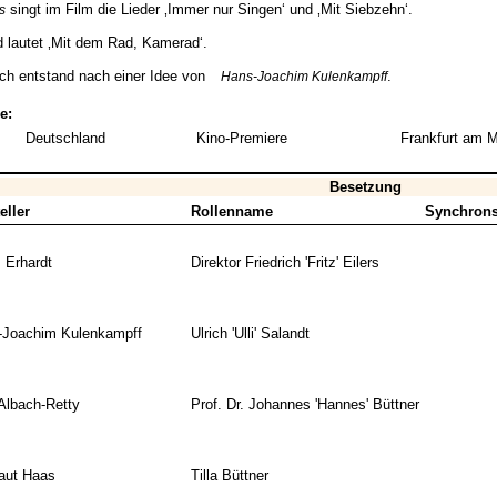
singt im Film die Lieder ‚Immer nur Singen‘ und ‚Mit Siebzehn‘.
s
ed lautet ‚Mit dem Rad, Kamerad‘.
h entstand nach einer Idee von
.
Hans-Joachim Kulenkampff
e:
Deutschland
Kino-Premiere
Frankfurt am M
Besetzung
eller
Rollenname
Synchrons
 Erhardt
Direktor Friedrich 'Fritz' Eilers
-Joachim Kulenkampff
Ulrich 'Ulli' Salandt
Albach-Retty
Prof. Dr. Johannes 'Hannes' Büttner
aut Haas
Tilla Büttner