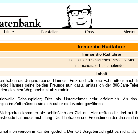
Filme
Darsteller
Crew
Medien
Immer die Radfahrer
Immer die Radfahrer
Deutschland / Österreich 1958 - 97 Min.
Internationale Titel einblenden
Inhalt
en haben die Jugendfreunde Hannes, Fritz und Ulli eine Fahrradtour nach
rredet Hannes seine beiden Freunde nun dazu, anlässlich der 800-Jahr-Feie
 den gleichen Weg nochmal abzuradeln.
ittlerweile Schauspieler; Fritz als Unternehmer sehr erfolgreich. An 
gen im Zelt müssen sie sich daher erst wieder gewöhnen.
 Widrigkeiten kommen sie schließlich am Ziel an. Hier treffen die drei auf 
sfreude hält indes nicht lang. Die Ehefrauen und Freundinnen der drei sind i
_
fnahmen wurden in Kärnten gedreht. Den Ort Burgsteinach gibt es nicht; als 