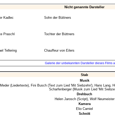
Nicht genannte Darsteller
er Kadlec
Sohn der Büttners
e Praschl
Tochter der Büttners
el Tellering
Chauffeur von Eilers
Galerie der unbekannten Darsteller dieses Films a
Stab
Musik
 Meder
(Liedertexte),
Fini Busch
(Text zum Lied 'Mit Siebzehn'),
Hans Lang
,
H
Scharfenberger
(Musik zum Lied 'Mit Siebze
Drehbuch
Helen Jarosch
(Script),
Wolf Neumeister
Kamera
Elio Carniel
Schnitt