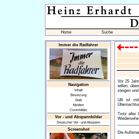
Home
Suche
Immer die Radfahrer
Vor 25 Jahr
Navigation
willen, übe
Inhalt
steigen und
Besetzung
Ulli ist m
Stab
Übernachtun
Medien
Coverbilder
Trotz aller
Vor - und Abspannbilder
Wiedersehen
Deutscher Vor- und Abspann
_________
Screenshot
Die Außenau