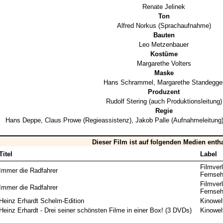
Renate Jelinek
Ton
Alfred Norkus
(Sprachaufnahme)
Bauten
Leo Metzenbauer
Kostüme
Margarethe Volters
Maske
Hans Schrammel
,
Margarethe Standegge
Produzent
Rudolf Stering
(auch Produktionsleitung)
Regie
Hans Deppe
,
Claus Prowe
(Regieassistenz),
Jakob Palle
(Aufnahmeleitung
Dieser Film ist auf folgenden Medien enth
Titel
Label
Filmver
Immer die Radfahrer
Fernseh
Filmver
Immer die Radfahrer
Fernseh
Heinz Erhardt Schelm-Edition
Kinowel
Heinz Erhardt - Drei seiner schönsten Filme in einer Box! (3 DVDs)
Kinowel