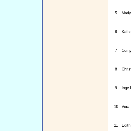
5
Mady
6
Katha
7
Corny
8
Chris
9
Inge 
10
Vera 
11
Edith