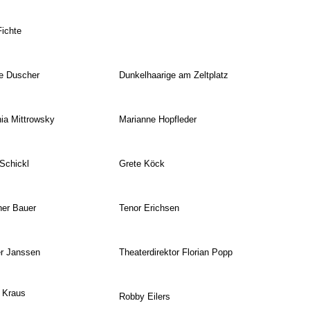
ichte
e Duscher
Dunkelhaarige am Zeltplatz
ia Mittrowsky
Marianne Hopfleder
Schickl
Grete Köck
er Bauer
Tenor Erichsen
r Janssen
Theaterdirektor Florian Popp
 Kraus
Robby Eilers