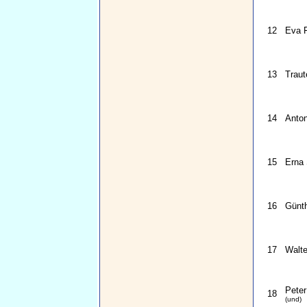
12
Eva F
13
Traut
14
Anton
15
Erna 
16
Günth
17
Walte
Peter
18
(und)