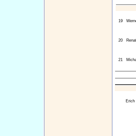
19
Wern
20
Renat
21
Micha
Erich