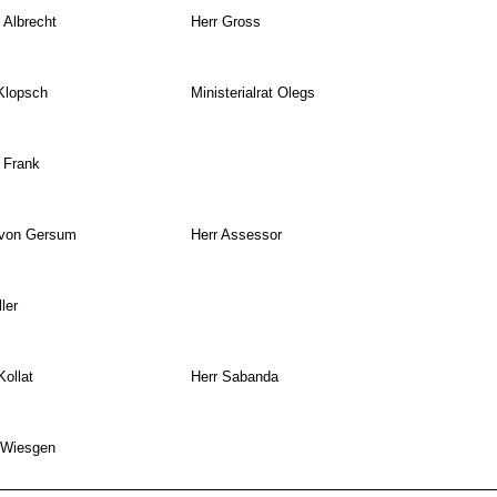
 Albrecht
Herr Gross
Klopsch
Ministerialrat Olegs
 Frank
 von Gersum
Herr Assessor
ler
Kollat
Herr Sabanda
 Wiesgen