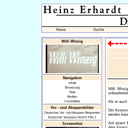
Home
Suche
Willi Winzig
Navigation
Inhalt
Besetzung
Willi Winz
Stab
unbearbeite
Medien
Coverbilder
Als er auch
Vor - und Abspannbilder
Der Assessor
Deutscher Vor- und Abspann filmjuwelen
werden kan
Deutscher Vorspann Noch'n Film 1
Auf einem E
Screenshot
dem Finanzm