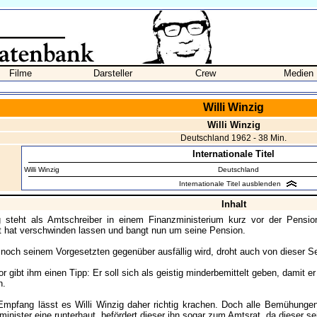
Filme
Darsteller
Crew
Medien
Willi Winzig
Willi Winzig
Deutschland 1962 - 38 Min.
Internationale Titel
Willi Winzig
Deutschland
Internationale Titel ausblenden
Inhalt
ig steht als Amtschreiber in einem Finanzministerium kurz vor der Pens
t hat verschwinden lassen und bangt nun um seine Pension.
 noch seinem Vorgesetzten gegenüber ausfällig wird, droht auch von dieser 
 gibt ihm einen Tipp: Er soll sich als geistig minderbemittelt geben, damit e
n.
mpfang lässt es Willi Winzig daher richtig krachen. Doch alle Bemühunge
inister eine runterhaut, befördert dieser ihn sogar zum Amtsrat, da dieser s