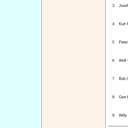
3
Josef
4
Kurt 
5
Peter
6
Wolf
7
Bob Il
8
Gert 
9
Willy