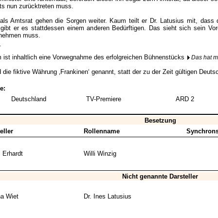
ts nun zurücktreten muss.
ls Amtsrat gehen die Sorgen weiter. Kaum teilt er Dr. Latusius mit, dass da
 gibt er es stattdessen einem anderen Bedürftigen. Das sieht sich sein Vo
 nehmen muss.
_
m ist inhaltlich eine Vorwegnahme des erfolgreichen Bühnenstücks
Das hat 
 die fiktive Währung ‚Frankinen‘ genannt, statt der zu der Zeit gültigen Deut
e:
Deutschland
TV-Premiere
ARD 2
Besetzung
eller
Rollenname
Synchrons
 Erhardt
Willi Winzig
Nicht genannte Darsteller
a Wiet
Dr. Ines Latusius