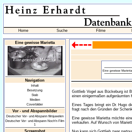
Home
Suche
Filme
Eine gewisse Marietta
Eine gewisse Mariett
Navigation
Inhalt
Besetzung
Gottlieb Vogel aus Bückeburg ist B
Stab
einen einigermaßen aufgeräumten 
Medien
Coverbilder
Eines Tages bringt ein Dr. Hugo di
fragt nach den Gründen der Schen
Vor - und Abspannbilder
Deutscher Vor- und Abspann filmjuwelen
Eine gewisse Marietta möchte eine
Deutscher Vor- und Abspann Noch'n Film
verkaufen. Auf Wunsch von Marietta
1
Screenshot
Nun kann sich Gottlieb zwar partou