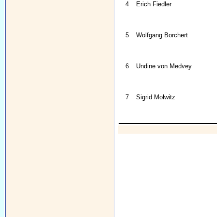
4
Erich Fiedler
5
Wolfgang Borchert
6
Undine von Medvey
7
Sigrid Molwitz